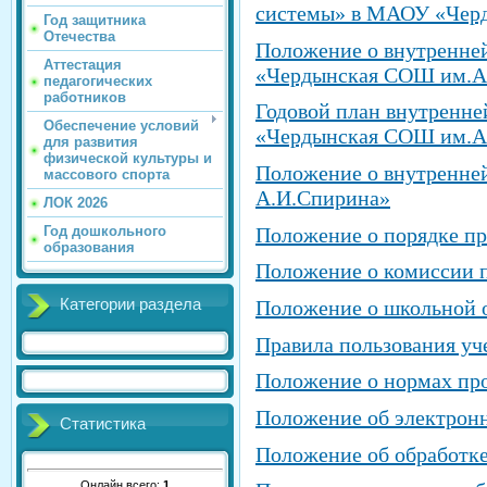
системы» в МАОУ «Чер
Год защитника
Отечества
Положение о внутренней
Аттестация
«Чердынская СОШ им.А
педагогических
работников
Годовой план внутренне
Обеспечение условий
«Чердынская СОШ им.А
для развития
физической культуры и
Положение о внутренне
массового спорта
А.И.Спирина»
ЛОК 2026
Положение о порядке пр
Год дошкольного
образования
Положение о комиссии 
Категории раздела
Положение о школьной 
Правила пользования у
Положение о нормах про
Положение об электрон
Статистика
Положение об обработк
Онлайн всего:
1