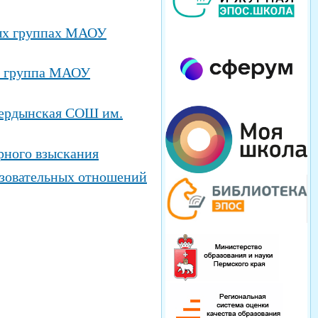
ных группах МАОУ
ая группа МАОУ
Чердынская СОШ им.
рного взыскания
азовательных отношений