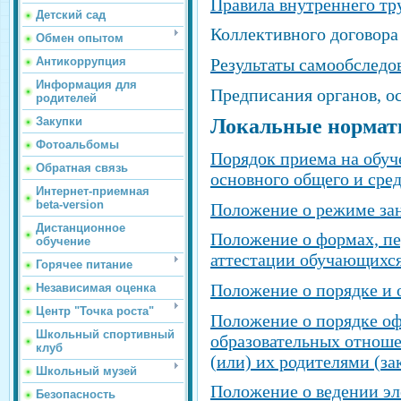
Правила внутреннего тр
Детский сад
Коллективного договора
Обмен опытом
Результаты самообслед
Антикоррупция
Информация для
Предписания органов, о
родителей
Закупки
Локальные нормат
Фотоальбомы
Порядок приема на обуч
Обратная связь
основного общего и сре
Интернет-приемная
beta-version
Положение о режиме за
Дистанционное
Положение о формах, пе
обучение
аттестации обучающихс
Горячее питание
Положение о порядке и 
Независимая оценка
Центр "Точка роста"
Положение о порядке оф
Школьный спортивный
образовательных отнош
клуб
(или) их родителями (з
Школьный музей
Положение о ведении эл
Безопасность