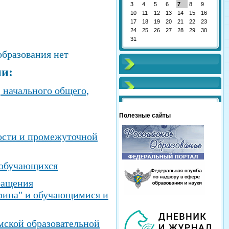
3
4
5
6
7
8
9
10
11
12
13
14
15
16
17
18
19
20
21
22
23
24
25
26
27
28
29
30
31
образования нет
ии:
 начального общего,
Полезные сайты
ости и промежуточной
 обучающихся
ращения
рина" и обучающимися и
мской образовательной