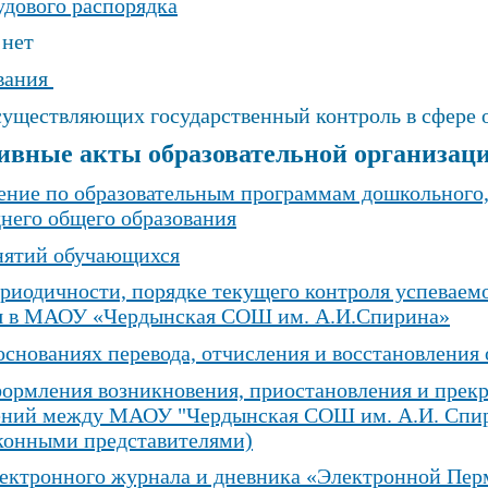
удового распорядка
 нет
ования
существляющих государственный контроль в сфере 
ивные акты образовательной организац
ение по образовательным программам дошкольного,
днего общего образования
нятий обучающихся
риодичности, порядке текущего контроля успеваем
я в МАОУ «Чердынская СОШ им. А.И.Спирина»
основаниях перевода, отчисления и восстановления
ормления возникновения, приостановления и прек
ений между МАОУ "Чердынская СОШ им. А.И. Спи
аконными представителями)
ектронного журнала и дневника «Электронной Пер