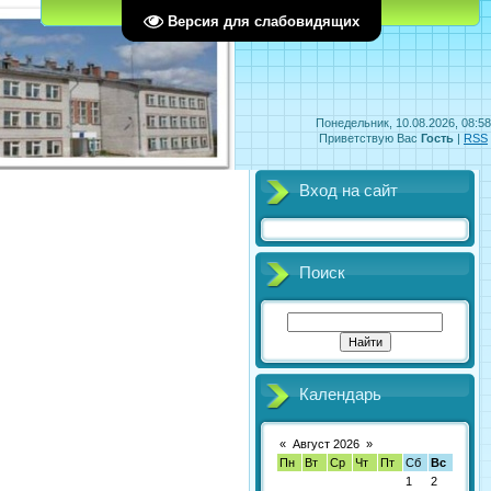
Главная
Регистрация
Вход
Версия для слабовидящих
Понедельник, 10.08.2026, 08:58
Приветствую Вас
Гость
|
RSS
Вход на сайт
Поиск
Календарь
«
Август 2026
»
Пн
Вт
Ср
Чт
Пт
Сб
Вс
1
2