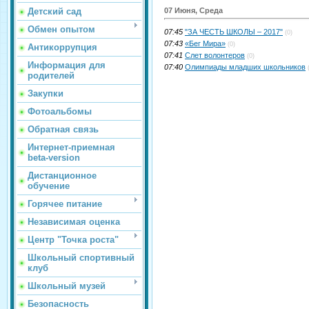
Детский сад
07 Июня, Среда
Обмен опытом
07:45
"ЗА ЧЕСТЬ ШКОЛЫ – 2017"
(0)
07:43
«Бег Мира»
(0)
Антикоррупция
07:41
Слет волонтеров
(0)
Информация для
07:40
Олимпиады младших школьников
родителей
Закупки
Фотоальбомы
Обратная связь
Интернет-приемная
beta-version
Дистанционное
обучение
Горячее питание
Независимая оценка
Центр "Точка роста"
Школьный спортивный
клуб
Школьный музей
Безопасность