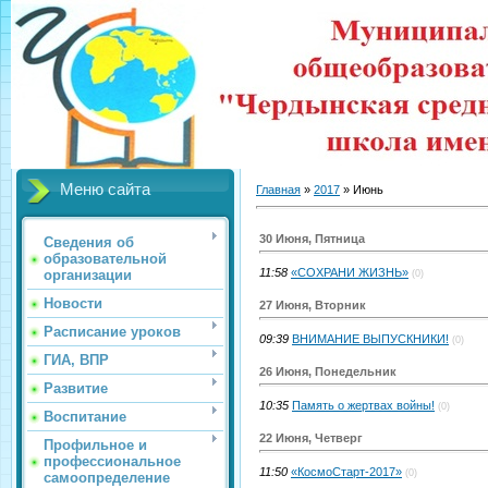
Меню сайта
Главная
»
2017
»
Июнь
30 Июня, Пятница
Сведения об
образовательной
11:58
«СОХРАНИ ЖИЗНЬ»
организации
(0)
Новости
27 Июня, Вторник
Расписание уроков
09:39
ВНИМАНИЕ ВЫПУСКНИКИ!
(0)
ГИА, ВПР
26 Июня, Понедельник
Развитие
10:35
Память о жертвах войны!
(0)
Воспитание
22 Июня, Четверг
Профильное и
профессиональное
11:50
«КосмоСтарт-2017»
(0)
самоопределение