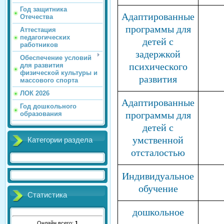
Год защитника
Адаптированные
Отечества
программы для
Аттестация
педагогических
детей с
работников
задержкой
Обеспечение условий
психического
для развития
физической культуры и
развития
массового спорта
ЛОК 2026
Адаптированные
Год дошкольного
программы для
образования
детей с
умственной
Категории раздела
отсталостью
Индивидуальное
обучение
Статистика
дошкольное
Онлайн всего:
1