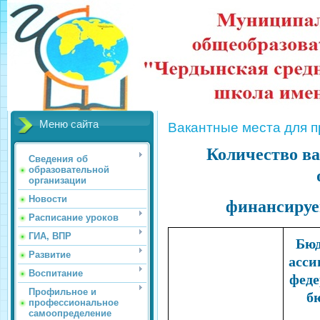
Меню сайта
Вакантные места для п
Количество ва
Сведения об
образовательной
организации
Новости
финансируе
Расписание уроков
ГИА, ВПР
Бю
Развитие
асси
Воспитание
феде
Профильное и
б
профессиональное
самоопределение