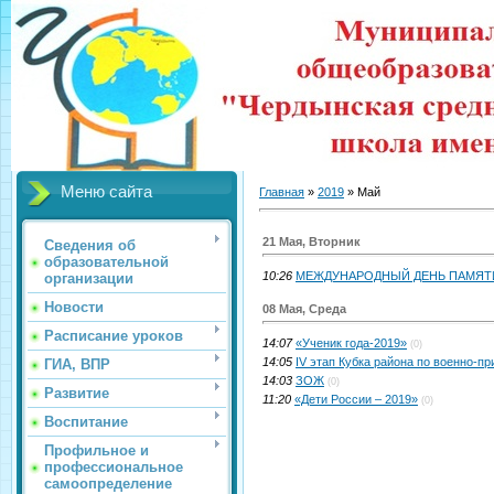
Меню сайта
Главная
»
2019
»
Май
21 Мая, Вторник
Сведения об
образовательной
10:26
МЕЖДУНАРОДНЫЙ ДЕНЬ ПАМЯТ
организации
Новости
08 Мая, Среда
Расписание уроков
14:07
«Ученик года-2019»
(0)
14:05
IV этап Кубка района по военно-п
ГИА, ВПР
14:03
ЗОЖ
(0)
Развитие
11:20
«Дети России – 2019»
(0)
Воспитание
Профильное и
профессиональное
самоопределение