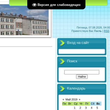
Главная
Регистрация
Вход
Версия для слабовидящих
Пятница, 07.08.2026, 04:00
Приветствую Вас
Гость
|
RSS
Вход на сайт
Поиск
Календарь
«
Май 2019
»
Пн
Вт
Ср
Чт
Пт
Сб
Вс
1
2
3
4
5