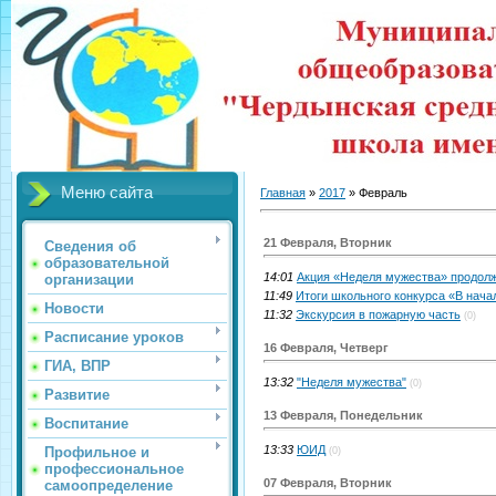
Меню сайта
Главная
»
2017
»
Февраль
21 Февраля, Вторник
Сведения об
образовательной
14:01
Акция «Неделя мужества» продол
организации
11:49
Итоги школьного конкурса «В нач
Новости
11:32
Экскурсия в пожарную часть
(0)
Расписание уроков
16 Февраля, Четверг
ГИА, ВПР
13:32
"Неделя мужества"
(0)
Развитие
13 Февраля, Понедельник
Воспитание
13:33
ЮИД
Профильное и
(0)
профессиональное
07 Февраля, Вторник
самоопределение