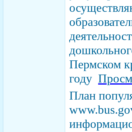
осуществл
образовате
деятельнос
дошкольного
Пермском кр
году
Просм
План попул
www.bus.gov
информаци