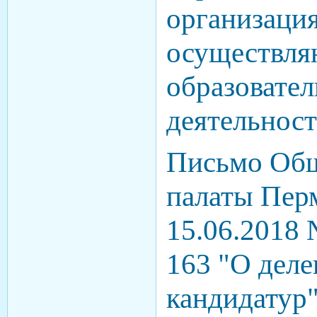
организаци
осуществл
образовате
деятельнос
Письмо Об
палаты Перм
15.06.2018
163 "О дел
кандидату