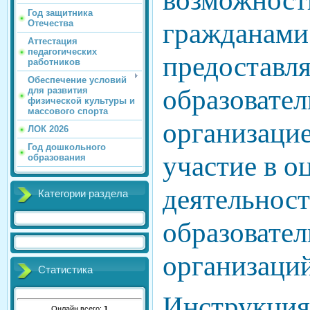
возможност
Год защитника
гражданами 
Отечества
Аттестация
педагогических
предоставл
работников
Обеспечение условий
образовате
для развития
физической культуры и
массового спорта
организацие
ЛОК 2026
Год дошкольного
участие в о
образования
деятельнос
Категории раздела
образовате
организаций
Статистика
Инструкция 
Онлайн всего:
1