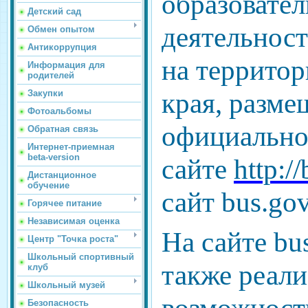
образовате
Детский сад
деятельнос
Обмен опытом
Антикоррупция
на террито
Информация для
родителей
края, разме
Закупки
Фотоальбомы
официальн
Обратная связь
Интернет-приемная
beta-version
сайте
http:/
Дистанционное
обучение
сайт bus.gov
Горячее питание
Независимая оценка
На сайте bus
Центр "Точка роста"
Школьный спортивный
также реали
клуб
Школьный музей
Безопасность