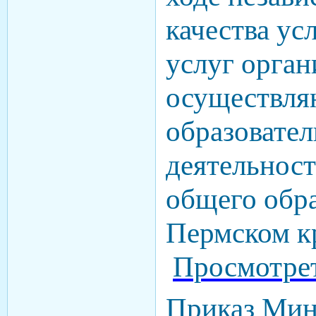
качества ус
услуг орган
осуществл
образовате
деятельнос
общего обра
Пермском кр
Просмотре
Приказ Мин