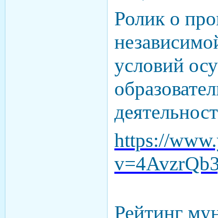
Ролик о пр
независимой
условий ос
образовате
деятельност
https://www
v=4AvzrQb
Рейтинг му