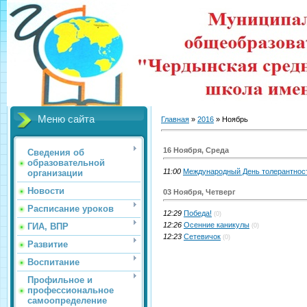
Меню сайта
Главная
»
2016
»
Ноябрь
16 Ноября, Среда
Сведения об
образовательной
11:00
Международный День толерантнос
организации
Новости
03 Ноября, Четверг
Расписание уроков
12:29
Победа!
(0)
12:26
Осенние каникулы
ГИА, ВПР
(0)
12:23
Сетевичок
(0)
Развитие
Воспитание
Профильное и
профессиональное
самоопределение