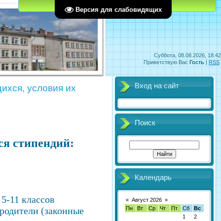
Главная
Регистрация
Вход
Версия для слабовидящих
Суббота, 08.08.2026, 18:42
Приветствую Вас
Гость
|
RSS
Вход на сайт
ихся, условия их
Поиск
ся стипендий:
Календарь
5-11 классов
«
Август 2026
»
Пн
Вт
Ср
Чт
Пт
Сб
Вс
 родители (законные
1
2